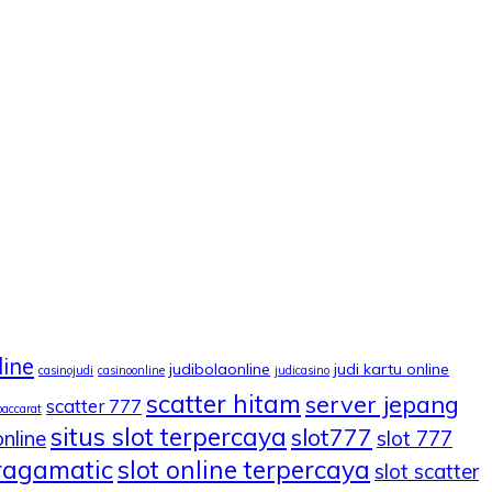
line
judibolaonline
judi kartu online
casinojudi
casinoonline
judicasino
scatter hitam
server jepang
scatter 777
baccarat
situs slot terpercaya
slot777
online
slot 777
pragamatic
slot online terpercaya
slot scatter