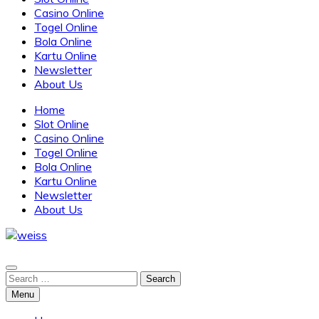
Casino Online
Togel Online
Bola Online
Kartu Online
Newsletter
About Us
Home
Slot Online
Casino Online
Togel Online
Bola Online
Kartu Online
Newsletter
About Us
Search
for:
Menu