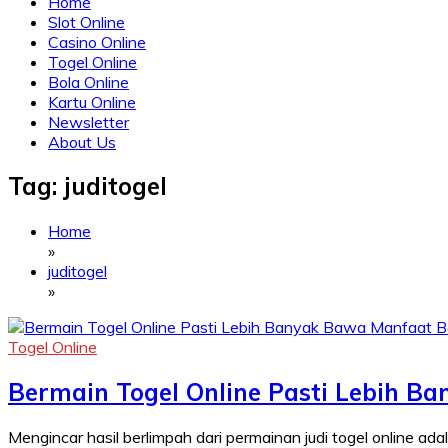
Home
Slot Online
Casino Online
Togel Online
Bola Online
Kartu Online
Newsletter
About Us
Tag:
juditogel
Home
»
juditogel
»
Togel Online
Bermain Togel Online Pasti Lebih B
Mengincar hasil berlimpah dari permainan judi togel online ad