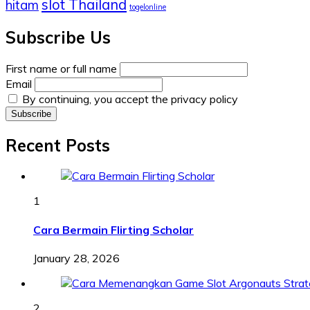
slot Thailand
hitam
togelonline
Subscribe Us
First name or full name
Email
By continuing, you accept the privacy policy
Recent Posts
1
Cara Bermain Flirting Scholar
January 28, 2026
2