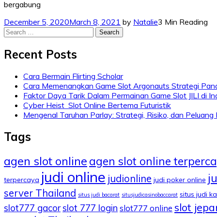
bergabung
December 5, 2020
March 8, 2021
by
Natalie
3 Min Reading
Search
for:
Recent Posts
Cara Bermain Flirting Scholar
Cara Memenangkan Game Slot Argonauts Strategi Pan
Faktor Daya Tarik Dalam Permainan Game Slot JILI di I
Cyber Heist Slot Online Bertema Futuristik
Mengenal Taruhan Parlay: Strategi, Risiko, dan Pelua
Tags
agen slot online
agen slot online terperc
judi online
ju
judionline
terpercaya
judi poker online
server Thailand
situs judi k
situs judi bacarat
situsjudicasinobaccarat
slot jep
slot777 gacor
slot 777 login
slot777 online