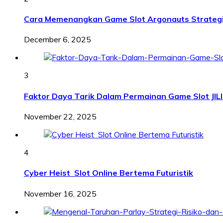
Cara Memenangkan Game Slot Argonauts Strateg
December 6, 2025
3
Faktor Daya Tarik Dalam Permainan Game Slot JILI
November 22, 2025
4
Cyber Heist Slot Online Bertema Futuristik
November 16, 2025