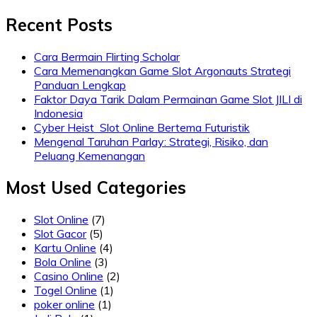
Skip
Recent Posts
to
content
Cara Bermain Flirting Scholar
Cara Memenangkan Game Slot Argonauts Strategi
Panduan Lengkap
Faktor Daya Tarik Dalam Permainan Game Slot JILI di
Indonesia
Cyber Heist Slot Online Bertema Futuristik
Mengenal Taruhan Parlay: Strategi, Risiko, dan
Peluang Kemenangan
Most Used Categories
Slot Online
(7)
Slot Gacor
(5)
Kartu Online
(4)
Bola Online
(3)
Casino Online
(2)
Togel Online
(1)
poker online
(1)